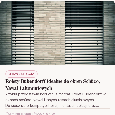
3 INWESTYCJA
Rolety Bubendorff idealne do okien Schüco,
Yawal i aluminiowych
Artykuł przedstawia korzyści z montażu rolet Bubendorff w
oknach schüco, yawal i innych ramach aluminiowych.
Dowiesz się o kompatybilności, montażu, izolacji oraz
praktycznych wskazówkach…
3 minut czytania
2026-07-05