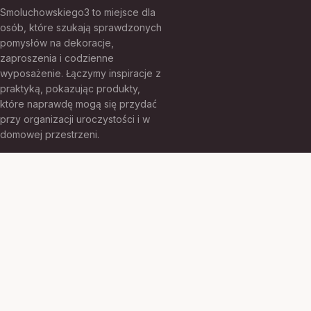
Smoluchowskiego3 to miejsce dla
osób, które szukają sprawdzonych
pomysłów na dekoracje,
zaproszenia i codzienne
wyposażenie. Łączymy inspiracje z
praktyką, pokazując produkty,
które naprawdę mogą się przydać
przy organizacji uroczystości i w
domowej przestrzeni.
KATEGORIE
Armatura łazienkowa
Balony
Biżuteria
Dekoracje imprezowe
Dekoracje urodzinowe