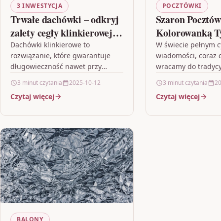
3 INWESTYCJA
POCZTÓWKI
Trwałe dachówki – odkryj
Szaron Pocztó
zalety cegły klinkierowej w
Kolorowanką T
budownictwie
Panie
Dachówki klinkierowe to
W świecie pełnym c
rozwiązanie, które gwarantuje
wiadomości, coraz c
długowieczność nawet przy
wracamy do tradyc
ekstremalnych warunkach
wyrażania uczuć i m
3 minut czytania
2025-10-12
3 minut czytania
20
pogodowych. Dzięki zastosowaniu
Pocztówka z Kolor
Czytaj więcej
Czytaj więcej
wysokiej jakości gliny i
Panie" to wyjątkow
nowoczesnych technologii
wypalania, materiał ten łączy…
BALONY