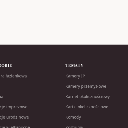
GORIE
TEMATY
ra łazienkowa
Kamery IP
Kamery przemysłowe
ia
Karnet okolicznościowy
cje imprezowe
Kartki okolicznościowe
cje urodzinowe
Komody
cje wielkanocne
Kostiumy