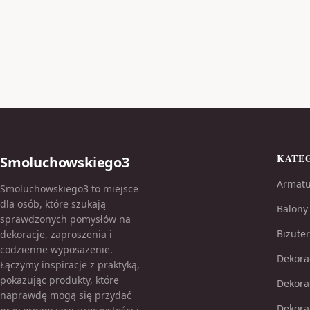
KATE
Smoluchowskiego3
Armatu
Smoluchowskiego3 to miejsce
dla osób, które szukają
Balony
sprawdzonych pomysłów na
Biżuter
dekoracje, zaproszenia i
codzienne wyposażenie.
Dekora
Łączymy inspiracje z praktyką,
pokazując produkty, które
Dekora
naprawdę mogą się przydać
Dekora