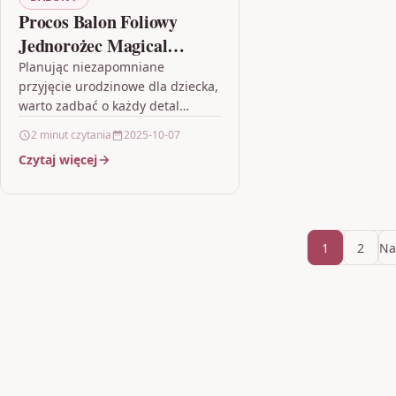
Procos Balon Foliowy
Jednorożec Magical
Birthday 46Cm 1Szt
Planując niezapomniane
przyjęcie urodzinowe dla dziecka,
warto zadbać o każdy detal
dekoracji. Jednym z najchętniej
2 minut czytania
2025-10-07
wybieranych elementów wystroju
Czytaj więcej
są balony foliowe, które
przyciągają wzrok…
1
2
Na