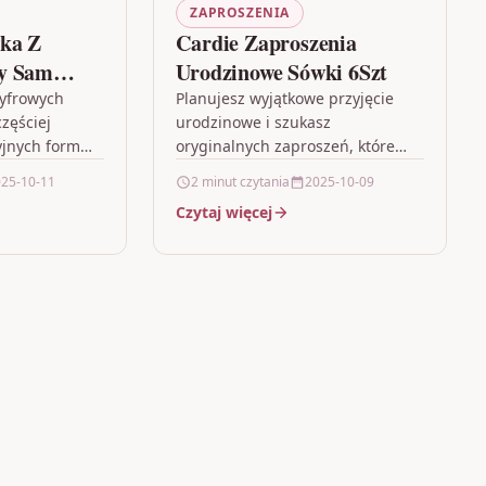
ZAPROSZENIA
wka Z
Cardie Zaproszenia
y Sam
Urodzinowe Sówki 6Szt
yfrowych
Planujesz wyjątkowe przyjęcie
zęściej
urodzinowe i szukasz
yjnych form
oryginalnych zaproszeń, które
yśli. "Szaron
zachwycą gości już od
25-10-11
2 minut czytania
2025-10-09
owanką Ty Sam
pierwszego spojrzenia? "Cardie
Czytaj więcej
y…
Zaproszenia Urodzinowe Sówki
6Szt" to propozycja, która
wyróżnia…