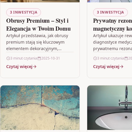
3 INWESTYCJA
3 INWESTYCJA
Obrusy Premium – Styl i
Prywatny rezon
Elegancja w Twoim Domu
magnetyczny ko
precyzyjnie w 
Artykuł przedstawia, jak obrusy
Artykuł ukazuje rew
premium stają się kluczowym
diagnostyce medycz
diagnostyce
elementem dekoracyjnym,
prywatnemu rezon
dodając wnętrzom
magnetycznemu, ł
3 minut czytania
2025-10-31
3 minut czytania
20
niepowtarzalnego stylu i
precyzyjne obrazow
Czytaj więcej
Czytaj więcej
elegancji. Omawia on połączenie
komfortowym dośw
nowoczesnych trendów z
pacjenta. Prezento
klasycznym wzornictwem,…
rozwiązania techno
skracają czas ocze