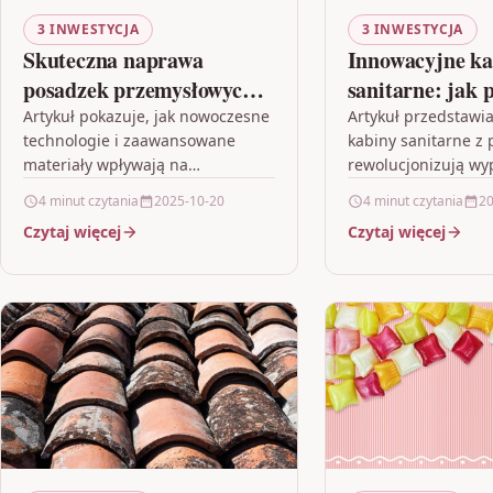
3 INWESTYCJA
3 INWESTYCJA
Skuteczna naprawa
Innowacyjne ka
posadzek przemysłowych
sanitarne: jak 
dla hal produkcyjnych i
zmieniają wypo
Artykuł pokazuje, jak nowoczesne
Artykuł przedstawi
technologie i zaawansowane
kabiny sanitarne z p
magazynów
przedszkoli
materiały wpływają na
rewolucjonizują wy
efektywność naprawy posadzek
przestrzeni przedsz
4 minut czytania
2025-10-20
4 minut czytania
20
przemysłowych w halach
łącząc trwałość ze 
Czytaj więcej
Czytaj więcej
produkcyjnych i magazynach.
designem. Tekst po
Prezentowane innowacyjne
zastosowanie HPL 
metody regeneracji umożliwiają…