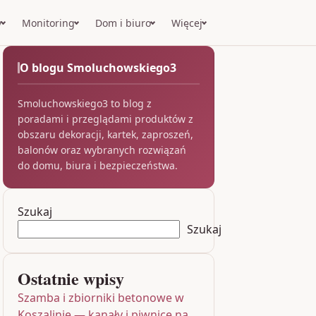
y
Monitoring
Dom i biuro
Więcej
O blogu Smoluchowskiego3
Smoluchowskiego3 to blog z
poradami i przeglądami produktów z
obszaru dekoracji, kartek, zaproszeń,
balonów oraz wybranych rozwiązań
do domu, biura i bezpieczeństwa.
Szukaj
Szukaj
Ostatnie wpisy
Szamba i zbiorniki betonowe w
Koszalinie — kanały i piwnice na