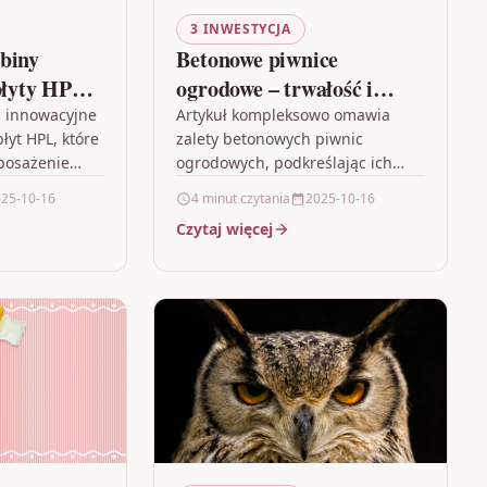
3 INWESTYCJA
biny
Betonowe piwnice
płyty HPL
ogrodowe – trwałość i
sażenie
funkcjonalność na lata
a innowacyjne
Artykuł kompleksowo omawia
łyt HPL, które
zalety betonowych piwnic
posażenie
ogrodowych, podkreślając ich
kolnych,
solidną budowę, która
25-10-16
4 minut czytania
2025-10-16
stylowym
gwarantuje długowieczność i
Czytaj więcej
dkreśla, że
odporność na trudne warunki
gwarantuje…
atmosferyczne. Prezentowane są
innowacyjne technologie…