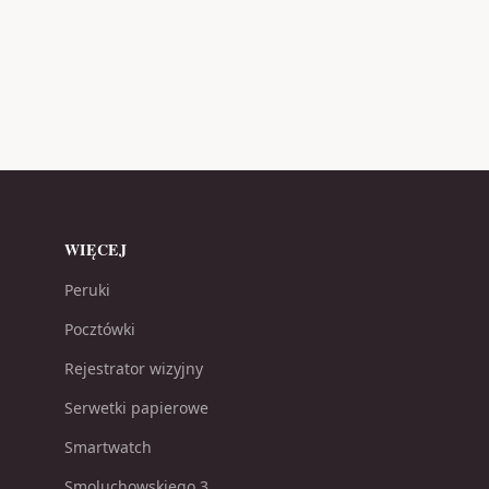
WIĘCEJ
Peruki
Pocztówki
Rejestrator wizyjny
Serwetki papierowe
Smartwatch
Smoluchowskiego 3