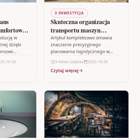
3 INWESTYCJA
ans
Skuteczna organizacja
mfortowo i
transportu maszyn
nowoczesnej
budowlanych
olucję w
Artykuł kompleksowo omawia
nej dzięki
znaczenie precyzyjnego
ansowi
planowania logistycznego w
ączącemu
transporcie ciężkich maszyn
25-10-26
3 minut czytania
2025-10-26
anie z
budowlanych, podkreślając rolę
Czytaj więcej
iadczeniem
szczegółowej analizy tras i
wane
harmonogramów. Przedstawia on
logiczne
korzyści wynikające z…
kiwania na…