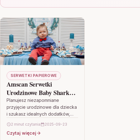
SERWETKI PAPIEROWE
Amscan Serwetki
Urodzinowe Baby Shark
33Cm 16Szt
Planujesz niezapomniane
przyjęcie urodzinowe dla dziecka
i szukasz idealnych dodatków,
które wprowadzą kolorową i
2 minut czytania
2025-09-23
radosną atmosferę? Serwetki
Czytaj więcej
urodzinowe Amscan z motywem