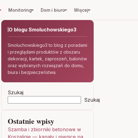
Monitoring
Dom i biuro
Więcej
O blogu Smoluchowskiego3
Smoluchowskiego3 to blog z poradami
i przeglądami produktów z obszaru
dekoracji, kartek, zaproszeń, balonów
oraz wybranych rozwiązań do domu,
biura i bezpieczeństwa.
Szukaj
Szukaj
Ostatnie wpisy
Szamba i zbiorniki betonowe w
Koszalinie — kanały i piwnice na