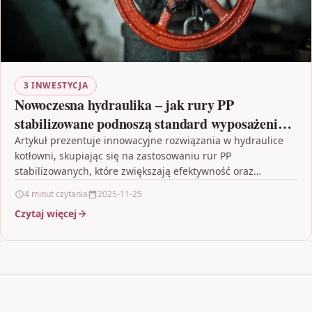
3 INWESTYCJA
Nowoczesna hydraulika – jak rury PP
stabilizowane podnoszą standard wyposażenia
kotłowni
Artykuł prezentuje innowacyjne rozwiązania w hydraulice
kotłowni, skupiając się na zastosowaniu rur PP
stabilizowanych, które zwiększają efektywność oraz
bezpieczeństwo instalacji grzewczych. Dzięki wykorzystaniu
4 minut czytania
2025-11-25
zaawansowanych…
Czytaj więcej