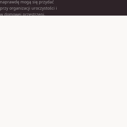
naprawdę mogą się przydać
przy organizacji uroczystości i
w domowej przestrzeni.
KATEGORIE
Armatura łazienkowa
Balony
Biżuteria
Dekoracje imprezowe
Dekoracje urodzinowe
Dekoracje wielkanocne
Ekspresy do wody gazowanej
Fotele biurowe
Hulajnoga