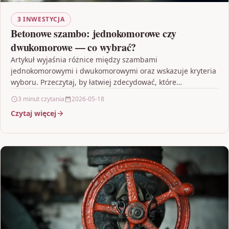
3 INWESTYCJA
Betonowe szambo: jednokomorowe czy
dwukomorowe — co wybrać?
Artykuł wyjaśnia różnice między szambami
jednokomorowymi i dwukomorowymi oraz wskazuje kryteria
wyboru. Przeczytaj, by łatwiej zdecydować, które
rozwiązanie będzie lepsze dla Twojego domu.
3 minut czytania
2026-05-18
Czytaj więcej