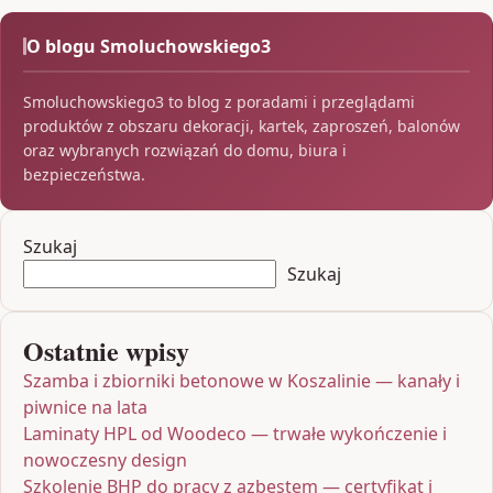
O blogu Smoluchowskiego3
Smoluchowskiego3 to blog z poradami i przeglądami
produktów z obszaru dekoracji, kartek, zaproszeń, balonów
oraz wybranych rozwiązań do domu, biura i
bezpieczeństwa.
Szukaj
Szukaj
Ostatnie wpisy
Szamba i zbiorniki betonowe w Koszalinie — kanały i
piwnice na lata
Laminaty HPL od Woodeco — trwałe wykończenie i
nowoczesny design
Szkolenie BHP do pracy z azbestem — certyfikat i