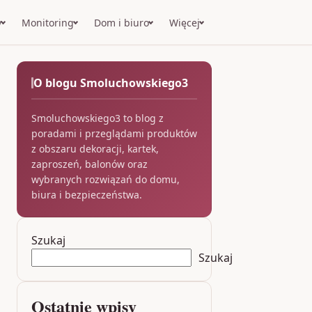
y
Monitoring
Dom i biuro
Więcej
O blogu Smoluchowskiego3
Smoluchowskiego3 to blog z
poradami i przeglądami produktów
z obszaru dekoracji, kartek,
zaproszeń, balonów oraz
wybranych rozwiązań do domu,
biura i bezpieczeństwa.
Szukaj
Szukaj
Ostatnie wpisy