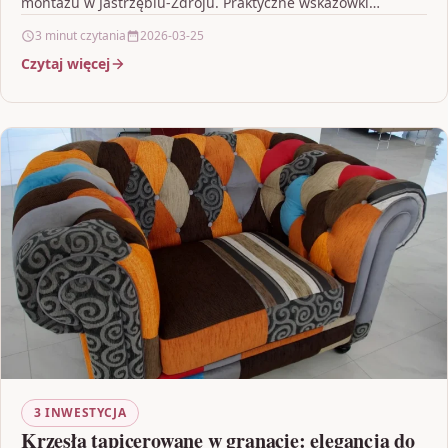
montażu w Jastrzębiu-Zdroju. Praktyczne wskazówki
pomogą przy wyborze wykonawcy i ocenie kosztów
3 minut czytania
2026-03-25
inwestycji.
Czytaj więcej
3 INWESTYCJA
Krzesła tapicerowane w granacie: elegancja do