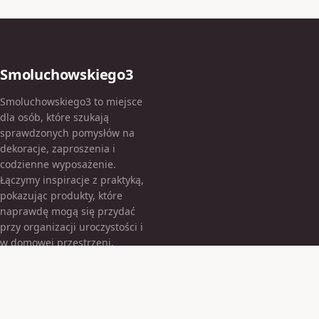
Smoluchowskiego3
Smoluchowskiego3 to miejsce
dla osób, które szukają
sprawdzonych pomysłów na
dekoracje, zaproszenia i
codzienne wyposażenie.
Łączymy inspiracje z praktyką,
pokazując produkty, które
naprawdę mogą się przydać
przy organizacji uroczystości i
w domowej przestrzeni.
KATEGORIE
Armatura łazienkowa