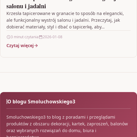
salonu i jadalni
Krzesła tapicerowane w granacie to sposób na elegancki,
ale funkcjonalny wystrój salonu i jadalni. Przeczytaj, jak
dobierać materiały, styl i dbać o tapicerkę, aby…
3 minut czytania
2026-01-08
Czytaj więcej
O blogu Smoluchowskiego3
Smoluchowskiego3 to blog z poradami i przeglądami
produktów z obszaru dekoracji, kartek, zaproszeń, balonów
oraz wybranych rozwiązań do domu, biura i