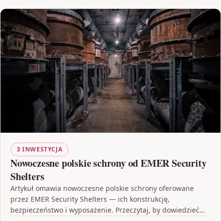
3 INWESTYCJA
Nowoczesne polskie schrony od EMER Security
Shelters
Artykuł omawia nowoczesne polskie schrony oferowane
przez EMER Security Shelters — ich konstrukcję,
bezpieczeństwo i wyposażenie. Przeczytaj, by dowiedzieć
się, na co zwrócić uwagę…