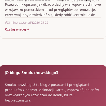
renowacje
Przewodnik opisuje, jak dbać o dachy wielkopowierzchniowe
w kujawsko-pomorskiem — od przeglądów po renowacje.
Przeczytaj, aby dowiedzieć się, kiedy robić kontrole, jakie
materiały wybrać…
3 minut czytania
2026-05-22
Czytaj więcej
O blogu Smoluchowskiego3
Smoluchowskiego3 to blog z poradami i przeglądami
produktów z obszaru dekoracji, kartek, zaproszeń, balonów
oraz wybranych rozwiązań do domu, biura i
bezpieczeństwa.