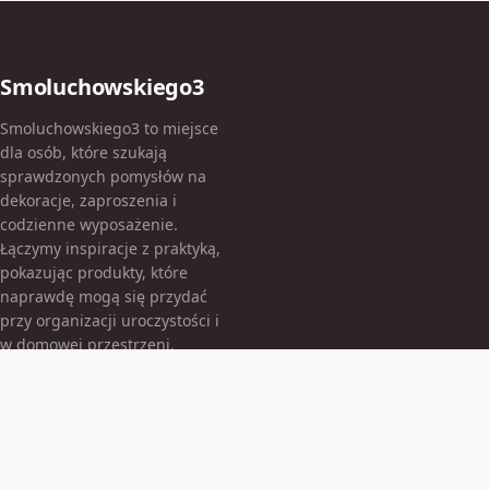
Smoluchowskiego3
Smoluchowskiego3 to miejsce
dla osób, które szukają
sprawdzonych pomysłów na
dekoracje, zaproszenia i
codzienne wyposażenie.
Łączymy inspiracje z praktyką,
pokazując produkty, które
naprawdę mogą się przydać
przy organizacji uroczystości i
w domowej przestrzeni.
KATEGORIE
Armatura łazienkowa
Balony